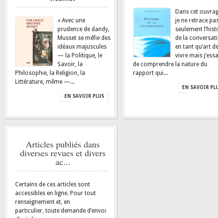
Dans cet ouvrag
« Avec une
je ne retrace pa
prudence de dandy,
seulement l’hist
Musset se méfie des
de la conversat
idéaux majuscules
en tant qu’art d
— la Politique, le
vivre mais j’essa
Savoir, la
de comprendre la nature du
Philosophie, la Religion, la
rapport qui...
Littérature, même —...
EN SAVOIR PL
EN SAVOIR PLUS
Articles publiés dans
diverses revues et divers
ac...
Certains de ces articles sont
accessibles en ligne. Pour tout
renseignement et, en
particulier, toute demande d’envoi